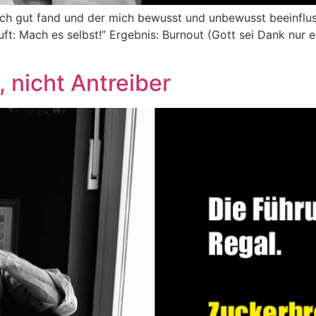
 ich gut fand und der mich bewusst und unbewusst beeinfluss
äuft: Mach es selbst!” Ergebnis: Burnout (Gott sei Dank nur
, nicht Antreiber